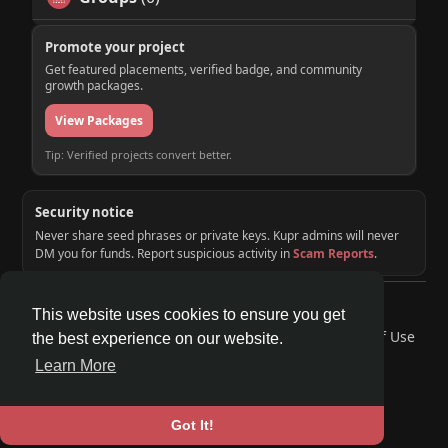
Promote your project
Get featured placements, verified badge, and community
growth packages.
View Packages
Tip: Verified projects convert better.
Security notice
Never share seed phrases or private keys. Kupr admins will never
DM you for funds. Report suspicious activity in
Scam Reports
.
© 2026 KUPR | Web3 Crypto Social Network
This website uses cookies to ensure you get
Home
About
Contact Us
Privacy Policy
Terms of Use
the best experience on our website.
Request a Refund
Blog
Developers
Learn More
Language
Got It!