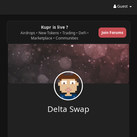
Guest
Kupr is live ?
Join Forums
Airdrops • New Tokens • Trading • DeFi •
Marketplace • Communities
Delta Swap