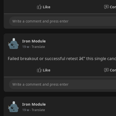
Like
Co
Iron Module
19 w
- Translate
Failed breakout or successful retest â€” this single ca
Like
Co
Iron Module
19 w
- Translate