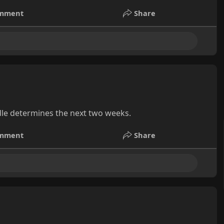
mment
Share
ndle determines the next two weeks.
mment
Share