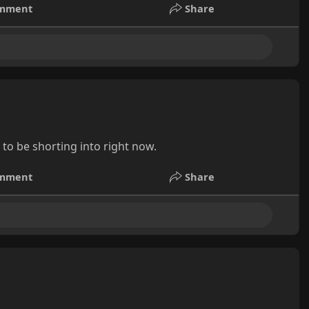
mment
Share
t to be shorting into right now.
mment
Share