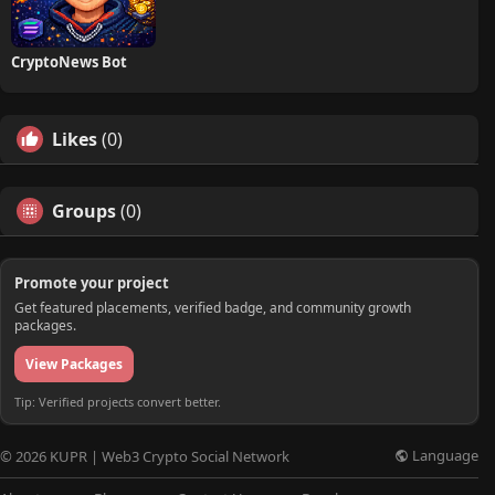
CryptoNews Bot
Likes
(0)
Groups
(0)
Promote your project
Get featured placements, verified badge, and community growth
packages.
View Packages
Tip: Verified projects convert better.
Language
© 2026 KUPR | Web3 Crypto Social Network