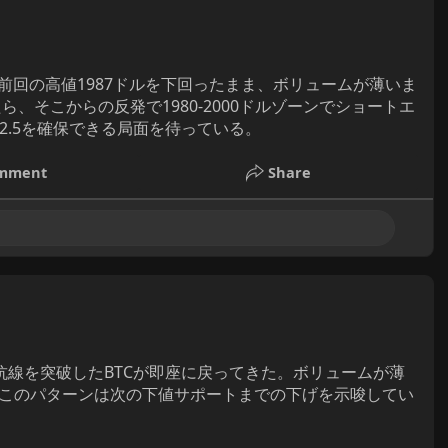
で前回の高値1987ドルを下回ったまま、ボリュームが薄いま
、そこからの反発で1980-2000ドルゾーンでショートエ
:2.5を確保できる局面を待っている。
mment
Share
抵抗線を突破したBTCが即座に戻ってきた。ボリュームが薄
このパターンは次の下値サポートまでの下げを示唆してい