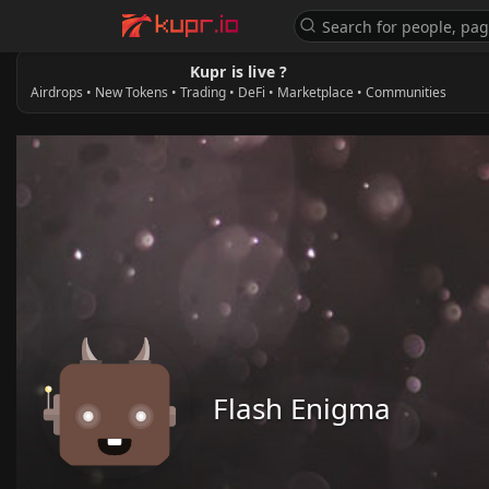
Kupr is live ?
Airdrops • New Tokens • Trading • DeFi • Marketplace • Communities
Flash Enigma