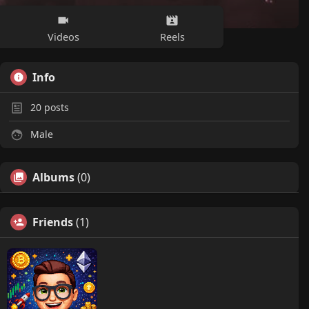
Videos
Reels
Info
20
posts
Male
Albums
(0)
Friends
(1)