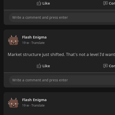
Like
Co
Flash Enigma
19 w
- Translate
Market structure just shifted. That's not a level I'd wan
Like
Co
Flash Enigma
19 w
- Translate