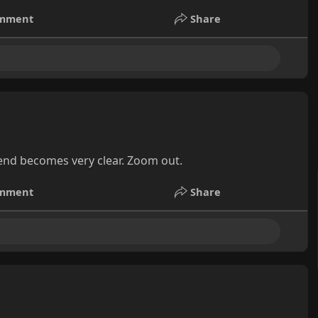
mment
Share
rend becomes very clear. Zoom out.
mment
Share