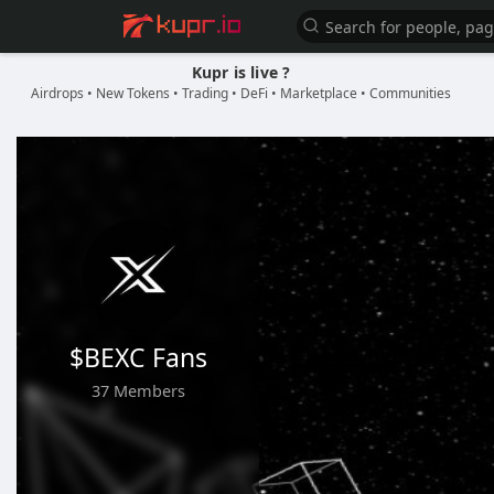
Kupr is live ?
Airdrops • New Tokens • Trading • DeFi • Marketplace • Communities
$BEXC Fans
37 Members