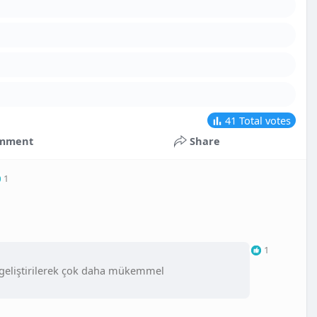
41
Total votes
mment
Share
1
1
geliştirilerek çok daha mükemmel