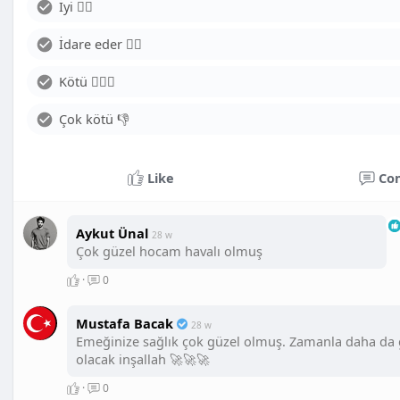
İyi 👍🏻
İdare eder 😶‍🌫️
Kötü 🤦🏻‍♂️
Çok kötü 👎
Like
Co
Aykut Ünal
28 w
Çok güzel hocam havalı olmuş
·
0
Mustafa Bacak
28 w
Emeğinize sağlık çok güzel olmuş. Zamanla daha da 
olacak inşallah 🚀🚀🚀
·
0