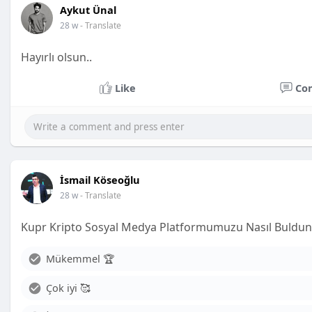
Aykut Ünal
28 w
- Translate
Hayırlı olsun..
Like
Co
İsmail Köseoğlu
28 w
- Translate
Kupr Kripto Sosyal Medya Platformumuzu Nasıl Buldu
Mükemmel 🏆
Çok iyi 🥰