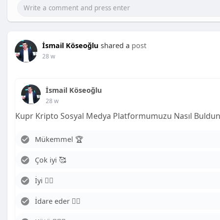
İsmail Köseoğlu
shared a
post
28 w
İsmail Köseoğlu
28 w
Kupr Kripto Sosyal Medya Platformumuzu Nasıl Buldu
Mükemmel 🏆
Çok iyi 🥰
İyi 👍🏻
İdare eder 😶‍🌫️