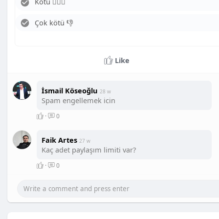
Kötü 🤦🏻‍♂️
Çok kötü 👎
Like
İsmail Köseoğlu
28 w
Spam engellemek icin
·
0
Faik Artes
27 w
Kaç adet paylaşım limiti var?
·
0