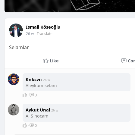
İsmail Köseoğlu
26 w
- Translate
Selamlar
Like
Co
Knksvn
26 w
Aleyküm selam
·
0
Aykut Ünal
26 w
A. S hocam
·
0