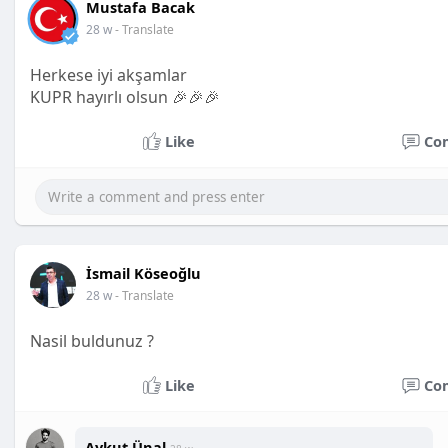
Mustafa Bacak
28 w
- Translate
Herkese iyi akşamlar
KUPR hayırlı olsun 🎉🎉🎉
Like
Co
İsmail Köseoğlu
28 w
- Translate
Nasil buldunuz ?
Like
Co
Aykut Ünal