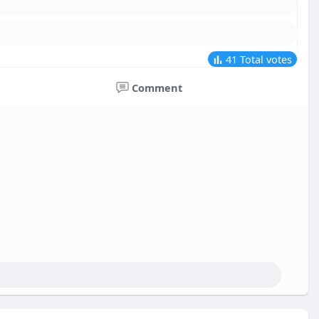
41
Total votes
Comment