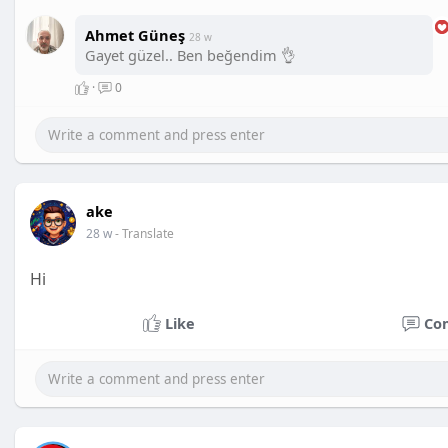
Ahmet Güneş
28 w
Gayet güzel.. Ben beğendim 👌
·
0
ake
28 w
- Translate
Hi
Like
Co