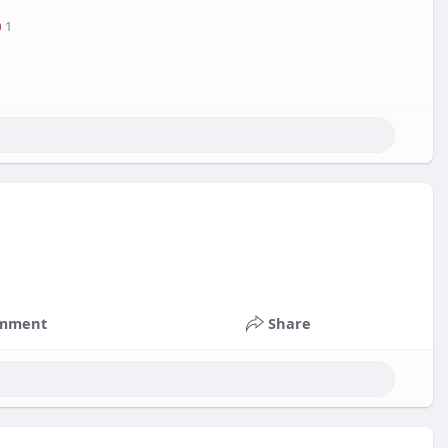
1
mment
Share