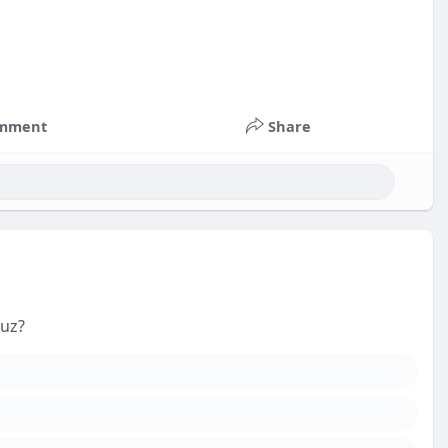
mment
Share
nuz?