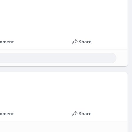
mment
Share
mment
Share